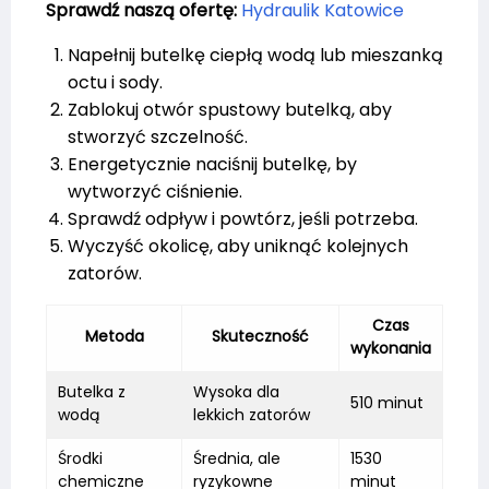
Sprawdź naszą ofertę:
Hydraulik Katowice
Napełnij butelkę ciepłą wodą lub mieszanką
octu i sody.
Zablokuj otwór spustowy butelką, aby
stworzyć szczelność.
Energetycznie naciśnij butelkę, by
wytworzyć ciśnienie.
Sprawdź odpływ i powtórz, jeśli potrzeba.
Wyczyść okolicę, aby uniknąć kolejnych
zatorów.
Czas
Metoda
Skuteczność
wykonania
Butelka z
Wysoka dla
510 minut
wodą
lekkich zatorów
Środki
Średnia, ale
1530
chemiczne
ryzykowne
minut