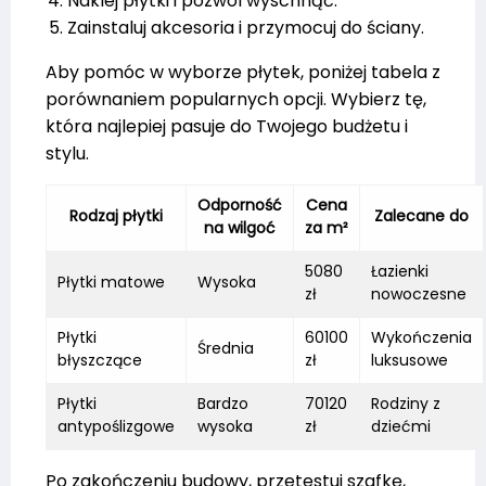
Naklej płytki i pozwól wyschnąć.
Zainstaluj akcesoria i przymocuj do ściany.
Aby pomóc w wyborze płytek, poniżej tabela z
porównaniem popularnych opcji. Wybierz tę,
która najlepiej pasuje do Twojego budżetu i
stylu.
Odporność
Cena
Rodzaj płytki
Zalecane do
na wilgoć
za m²
5080
Łazienki
Płytki matowe
Wysoka
zł
nowoczesne
Płytki
60100
Wykończenia
Średnia
błyszczące
zł
luksusowe
Płytki
Bardzo
70120
Rodziny z
antypoślizgowe
wysoka
zł
dziećmi
Po zakończeniu budowy, przetestuj szafkę,