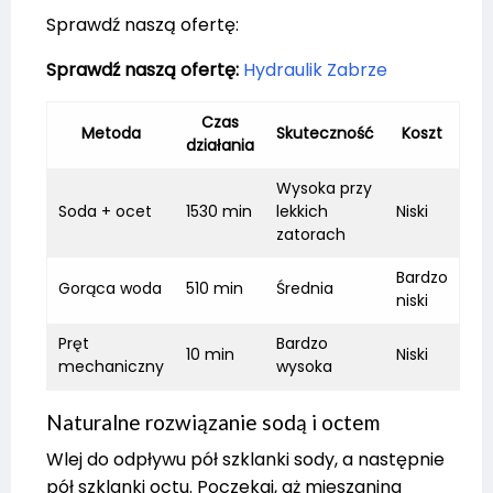
Sprawdź naszą ofertę:
Sprawdź naszą ofertę:
Hydraulik Zabrze
Czas
Metoda
Skuteczność
Koszt
działania
Wysoka przy
Soda + ocet
1530 min
lekkich
Niski
zatorach
Bardzo
Gorąca woda
510 min
Średnia
niski
Pręt
Bardzo
10 min
Niski
mechaniczny
wysoka
Naturalne rozwiązanie sodą i octem
Wlej do odpływu pół szklanki sody, a następnie
pół szklanki octu. Poczekaj, aż mieszanina