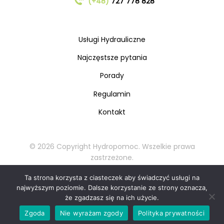
(+48)
727 778 828
Usługi Hydrauliczne
Najczęstsze pytania
Porady
Regulamin
Kontakt
© 2026 Copyright Hydropomoc. Wszelkie prawa
zastrzeżone.
Kopiowanie oraz rozpowszechnianie materiałów
Ta strona korzysta z ciasteczek aby świadczyć usługi na
zabronione.
najwyższym poziomie. Dalsze korzystanie ze strony oznacza,
że zgadzasz się na ich użycie.
Zadzwoń teraz: 727 778 828
📞
Zgoda
Nie wyrażam zgody
Polityka prywatności
Bezpłatna wycena w 30 sekund!