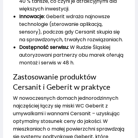
40 % tańsze, co czyni je atrakcyjnymi dla
większych inwestycji.
Innowacje:
Geberit wdraża najnowsze
technologie (sterowanie aplikacją,
sensory), podczas gdy Cersanit skupia się
na sprawdzonych, trwałych rozwiązaniach.
Dostępność serwisu:
W Rudzie Śląskiej
autoryzowani partnerzy obu marek oferują
montaż i serwis w 48 h.
Zastosowanie produktów
Cersanit i Geberit w praktyce
W nowoczesnych domach jednorodzinnych
najczęściej łączy się miski WC Geberit z
umywalkami i wannami Cersanit – uzyskując
optymalny stosunek ceny do jakości. W
mieszkaniach o małej powierzchni sprawdzają
się systemy podtynkowe Geberit, które