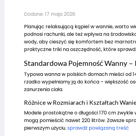
Dodane: 17 maja 2026
Planując relaksującą kąpiel w wannie, warto wied
podnosi rachunki, ale też wpływa na środowis
wody, aby cieszyć się komfortem bez marnotr
praktyczne triki na oszczędność, które sprawdz
Standardowa Pojemność Wanny – Il
Typowa wanna w polskich domach mieści od 140
rzadko wypełniamy ją do końca – większość os
zanurzenia ciała.
Różnice w Rozmiarach i Kształtach Wani
Modele prostokątne o długości 170 cm zwykle 
mogą pomieścić nawet 220 litrów. Zawsze spra
pierwszym użyciu.
sprawdź powiązaną treść