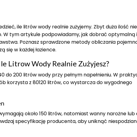
zieć, ile litrów wody realnie zużyjemy. Zbyt duża ilość nie
ko. W tym artykule podpowiadamy, jak dobrać optymalną i
awstwa. Poznasz sprawdzone metody obliczania pojemno
ą się w każdej łazience.
e Litrow Wody Realnie Zużyjesz?
 do 200 litrów wody przy pełnym napełnieniu. W prakty
ób korzysta z 80120 litrów, co wystarcza do wygodnego
en
wymagają około 150 litrów, natomiast wanny narożne lub
wdzaj specyfikację producenta, aby uniknąć niespodzian