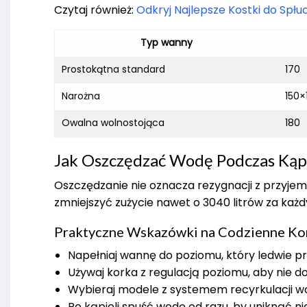
Czytaj również:
Odkryj Najlepsze Kostki do Spłu
Typ wanny
Prostokątna standard
170
Narożna
150×
Owalna wolnostojąca
180
Jak Oszczędzać Wodę Podczas Kąp
Oszczędzanie nie oznacza rezygnacji z przyje
zmniejszyć zużycie nawet o 3040 litrów za każ
Praktyczne Wskazówki na Codzienne Ko
Napełniaj wannę do poziomu, który ledwie prz
Używaj korka z regulacją poziomu, aby nie d
Wybieraj modele z systemem recyrkulacji wody
Po kąpieli spuść wodę od razu, by uniknąć n