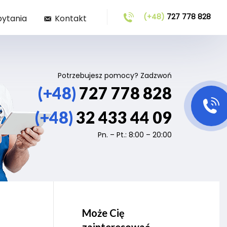
(+48)
727 778 828
pytania
Kontakt
Potrzebujesz pomocy? Zadzwoń
(+48)
727 778 828
(+48)
32 433 44 09
Pn. – Pt.: 8:00 – 20:00
Może Cię