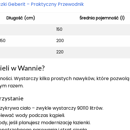
czki Geberit – Praktyczny Przewodnik
Długość (cm)
Średnia pojemność (l)
150
150
200
220
ieli w Wannie?
mności. Wystarczy kilka prostych nawyków, które pozwolą
dym razem.
rzystanie
ykrywa ciało – zwykle wystarczy 90110 litrów.
olewać wody podczas kąpieli.
, jeśli planujesz modernizację łazienki.
iepotrzebnego parowania i strat ciepła.