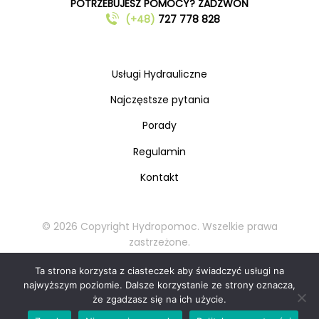
POTRZEBUJESZ POMOCY? ZADZWOŃ
(+48)
727 778 828
Usługi Hydrauliczne
Najczęstsze pytania
Porady
Regulamin
Kontakt
© 2026 Copyright Hydropomoc. Wszelkie prawa
zastrzeżone.
Kopiowanie oraz rozpowszechnianie materiałów
Ta strona korzysta z ciasteczek aby świadczyć usługi na
zabronione.
najwyższym poziomie. Dalsze korzystanie ze strony oznacza,
że zgadzasz się na ich użycie.
Zadzwoń teraz: 727 778 828
📞