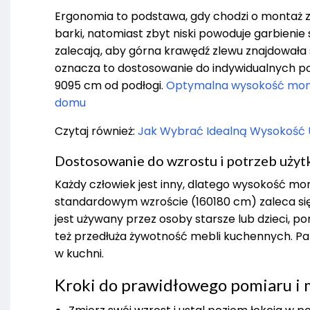
Ergonomia to podstawa, gdy chodzi o montaż z
barki, natomiast zbyt niski powoduje garbieni
zalecają, aby górna krawędź zlewu znajdowała s
oznacza to dostosowanie do indywidualnych pot
9095 cm od podłogi.
Optymalna wysokość mont
domu
Czytaj również:
Jak Wybrać Idealną Wysokość U
Dostosowanie do wzrostu i potrzeb uży
Każdy człowiek jest inny, dlatego wysokość mo
standardowym wzroście (160180 cm) zaleca się 
jest używany przez osoby starsze lub dzieci, p
też przedłuża żywotność mebli kuchennych. Pa
w kuchni.
Kroki do prawidłowego pomiaru i