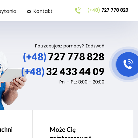
(+48)
727 778 828
pytania
Kontakt
Potrzebujesz pomocy? Zadzwoń
(+48)
727 778 828
(+48)
32 433 44 09
Pn. – Pt.: 8:00 – 20:00
uchni
Może Cię