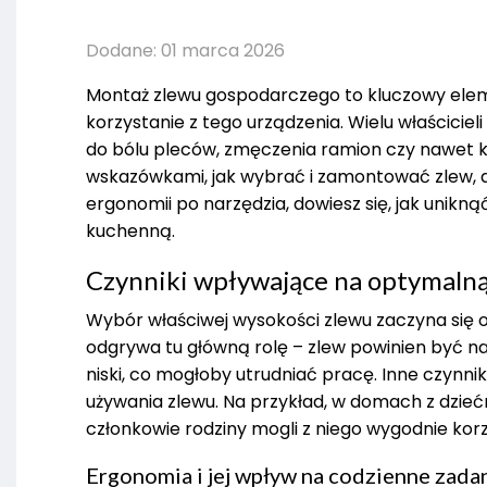
Dodane: 01 marca 2026
Montaż zlewu gospodarczego to kluczowy elem
korzystanie z tego urządzenia. Wielu właścic
do bólu pleców, zmęczenia ramion czy nawet ko
wskazówkami, jak wybrać i zamontować zlew, ab
ergonomii po narzędzia, dowiesz się, jak unik
kuchenną.
Czynniki wpływające na optymaln
Wybór właściwej wysokości zlewu zaczyna się 
odgrywa tu główną rolę – zlew powinien być na
niski, co mogłoby utrudniać pracę. Inne czynnik
używania zlewu. Na przykład, w domach z dzi
członkowie rodziny mogli z niego wygodnie kor
Ergonomia i jej wpływ na codzienne zada