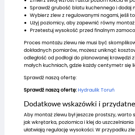
Zmierz swój wzrost i ustal poziom łokcia w poz
Sprawdź grubość blatu kuchennego i dodaj m
Wybierz zlew z regulowanymi nogami, jeśli to
Użyj poziomicy, aby zapewnić równy montaż 
Przetestuj wysokość przed finalnym zamoco
Proces montażu zlewu nie musi być skomplikowa
dokładnych pomiarów, możesz uniknąć kosztown
odległość od podłogi do planowanej krawędzi z
małych kuchniach, gdzie każdy centymetr się li
Sprawdź naszą ofertę:
Sprawdź naszą ofertę:
Hydraulik Toruń
Dodatkowe wskazówki i przydatne
Aby montaż zlewu był jeszcze prostszy, warto s
jak wkrętarka, poziomica i klej do uszczelniani
ułatwiają regulację wysokości. W przypadku zl