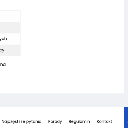
łych
acy
zna
Najczęstsze pytania
Porady
Regulamin
Kontakt