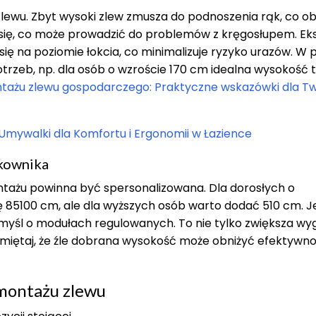
lewu. Zbyt wysoki zlew zmusza do podnoszenia rąk, co o
e się, co może prowadzić do problemów z kręgosłupem. Ek
ię na poziomie łokcia, co minimalizuje ryzyko urazów. W 
rzeb, np. dla osób o wzroście 170 cm idealna wysokość t
ażu zlewu gospodarczego: Praktyczne wskazówki dla T
mywalki dla Komfortu i Ergonomii w Łazience
tkownika
ntażu powinna być spersonalizowana. Dla dorosłych o
85100 cm, ale dla wyższych osób warto dodać 510 cm. Je
omyśl o modułach regulowanych. To nie tylko zwiększa wy
miętaj, że źle dobrana wysokość może obniżyć efektywn
 montażu zlewu