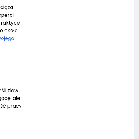
bciąża
sperci
praktyce
o około
wojego
śli zlew
godę, ale
ość pracy