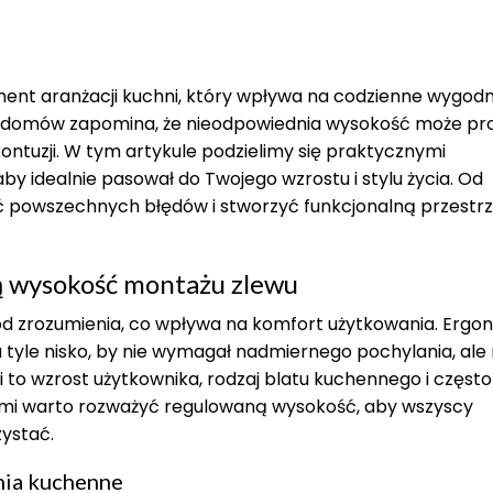
ent aranżacji kuchni, który wpływa na codzienne wygod
ieli domów zapomina, że nieodpowiednia wysokość może p
ntuzji. W tym artykule podzielimy się praktycznymi
y idealnie pasował do Twojego wzrostu i stylu życia. Od
nąć powszechnych błędów i stworzyć funkcjonalną przestr
ą wysokość montażu zlewu
od zrozumienia, co wpływa na komfort użytkowania. Ergo
 tyle nisko, by nie wymagał nadmiernego pochylania, ale 
i to wzrost użytkownika, rodzaj blatu kuchennego i często
ećmi warto rozważyć regulowaną wysokość, aby wszyscy
zystać.
nia kuchenne