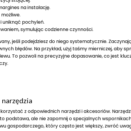
ycji stojącej.
argines na instalację.
 możliwe.
i uniknąć pochyleń.
waniem, symulując codzienne czynności.
ny, jeśli podejdziesz do niego systematycznie. Zaczynaj
ych błędów. Na przykład, użyj taśmy mierniczej, aby sp
lewu. To pozwoli na precyzyjne dopasowanie, co jest klu
czy.
 narzędzia
korzystać z odpowiednich narzędzi i akcesoriów. Narzędzi
a to podstawa, ale nie zapomnij o specjalnych wspornikach
ewu gospodarczego, który często jest większy, zwróć uwa