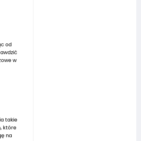
ąc od
rawdzić
czowe w
a takie
, które
gę na