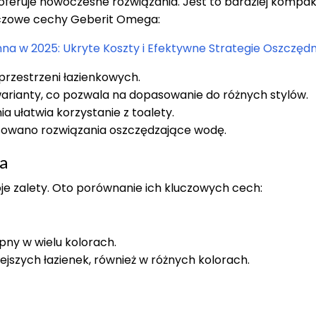
a oferuje nowoczesne rozwiązania. Jest to bardziej komp
luczowe cechy Geberit Omega:
a w 2025: Ukryte Koszty i Efektywne Strategie Oszczędn
rzestrzeni łazienkowych.
arianty, co pozwala na dopasowanie do różnych stylów.
a ułatwia korzystanie z toalety.
sowano rozwiązania oszczędzające wodę.
a
e zalety. Oto porównanie ich kluczowych cech:
pny w wielu kolorach.
jszych łazienek, również w różnych kolorach.