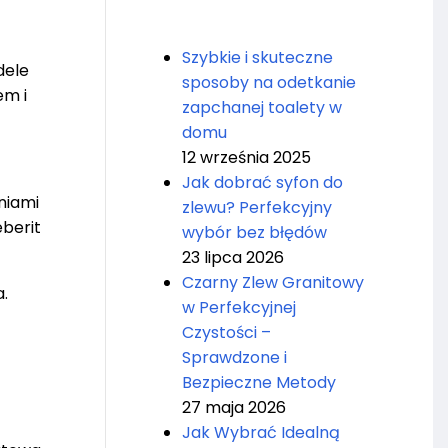
Szybkie i skuteczne
dele
sposoby na odetkanie
em i
zapchanej toalety w
domu
12 września 2025
Jak dobrać syfon do
niami
zlewu? Perfekcyjny
berit
wybór bez błędów
23 lipca 2026
Czarny Zlew Granitowy
.
w Perfekcyjnej
Czystości –
Sprawdzone i
Bezpieczne Metody
27 maja 2026
Jak Wybrać Idealną