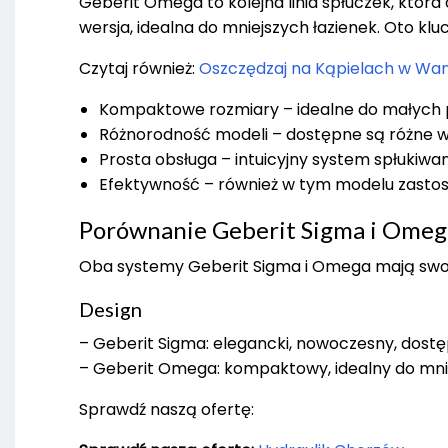
Geberit Omega to kolejna linia spłuczek, któr
wersja, idealna do mniejszych łazienek. Oto k
Czytaj również:
Oszczędzaj na Kąpielach w Wann
Kompaktowe rozmiary – idealne do małych p
Różnorodność modeli – dostępne są różne w
Prosta obsługa – intuicyjny system spłukiwani
Efektywność – również w tym modelu zasto
Porównanie Geberit Sigma i Omeg
Oba systemy Geberit Sigma i Omega mają swoj
Design
– Geberit Sigma: elegancki, nowoczesny, dostę
– Geberit Omega: kompaktowy, idealny do mnie
Sprawdź naszą ofertę: