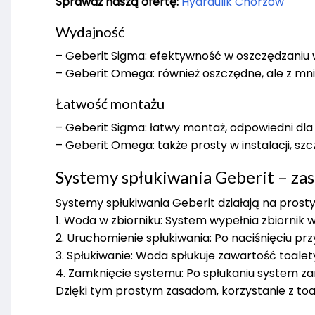
Sprawdź naszą ofertę:
Hydraulik Chorzów
Wydajność
– Geberit Sigma: efektywność w oszczędzaniu wod
– Geberit Omega: również oszczędne, ale z mniejs
Łatwość montażu
– Geberit Sigma: łatwy montaż, odpowiedni dl
– Geberit Omega: także prosty w instalacji, sz
Systemy spłukiwania Geberit – zas
Systemy spłukiwania Geberit działają na prosty
1. Woda w zbiorniku: System wypełnia zbiornik 
2. Uruchomienie spłukiwania: Po naciśnięciu prz
3. Spłukiwanie: Woda spłukuje zawartość toalet
4. Zamknięcie systemu: Po spłukaniu system z
Dzięki tym prostym zasadom, korzystanie z toa