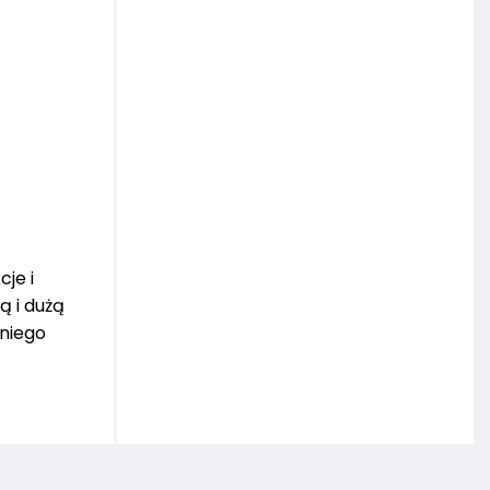
je i
ą i dużą
niego