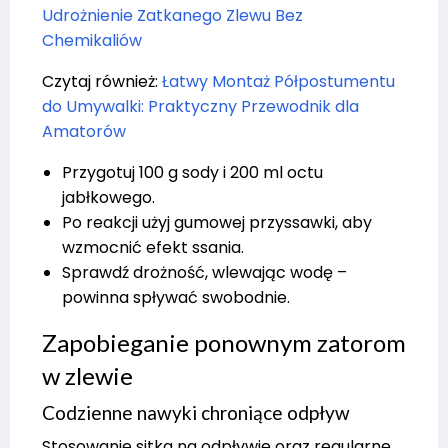
Udrożnienie Zatkanego Zlewu Bez
Chemikaliów
Czytaj również:
Łatwy Montaż Półpostumentu
do Umywalki: Praktyczny Przewodnik dla
Amatorów
Przygotuj 100 g sody i 200 ml octu
jabłkowego.
Po reakcji użyj gumowej przyssawki, aby
wzmocnić efekt ssania.
Sprawdź drożność, wlewając wodę –
powinna spływać swobodnie.
Zapobieganie ponownym zatorom
w zlewie
Codzienne nawyki chroniące odpływ
Stosowanie sitka na odpływie oraz regularne