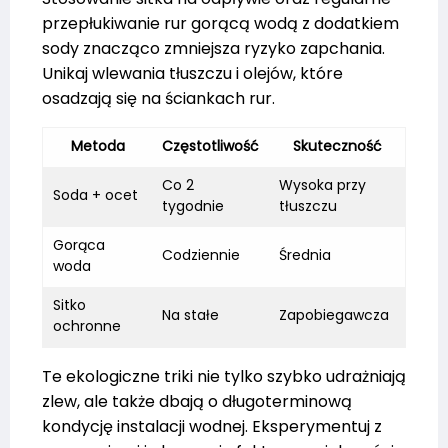
przepłukiwanie rur gorącą wodą z dodatkiem
sody znacząco zmniejsza ryzyko zapchania.
Unikaj wlewania tłuszczu i olejów, które
osadzają się na ściankach rur.
Metoda
Częstotliwość
Skuteczność
Co 2
Wysoka przy
Soda + ocet
tygodnie
tłuszczu
Gorąca
Codziennie
Średnia
woda
Sitko
Na stałe
Zapobiegawcza
ochronne
Te ekologiczne triki nie tylko szybko udrażniają
zlew, ale także dbają o długoterminową
kondycję instalacji wodnej. Eksperymentuj z