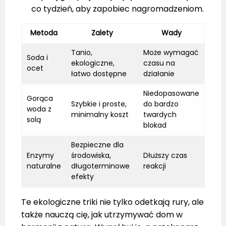
co tydzień, aby zapobiec nagromadzeniom.
Metoda
Zalety
Wady
Tanio,
Może wymagać
Soda i
ekologiczne,
czasu na
ocet
łatwo dostępne
działanie
Niedopasowane
Gorąca
Szybkie i proste,
do bardzo
woda z
minimalny koszt
twardych
solą
blokad
Bezpieczne dla
Enzymy
środowiska,
Dłuższy czas
naturalne
długoterminowe
reakcji
efekty
Te ekologiczne triki nie tylko odetkają rury, ale
także nauczą cię, jak utrzymywać dom w