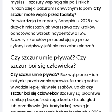
myślisz – szczury wspinają się po śliskich
rurach dzięki pazurom i chwytnym łapom.
Czy
szczur może wejść przez toaletę
?
Potwierdzają to raporty Sanepidu z 2025 r.: w
dużych miastach jak Warszawa czy Kraków
odnotowano wzrost incydentów o 15%.
Szczury z kanałów przedostają się przez
syfony i odpływy, jeśli nie ma zabezpieczeń.
Czy szczur umie pływać? Czy
szczur boi się człowieka?
Czy szczur umie pływać
? Bez wątpienia – ich
instynkt przetrwania sprawia, że radzą sobie
w wodzie lepiej niż wiele ssaków. Co do
czy
szczur boi się człowieka
? Szczury są płochliwe
i unikają bezpośredniego kontaktu, ale głód
lub przodkowie (jak
badylarka
) czynią je