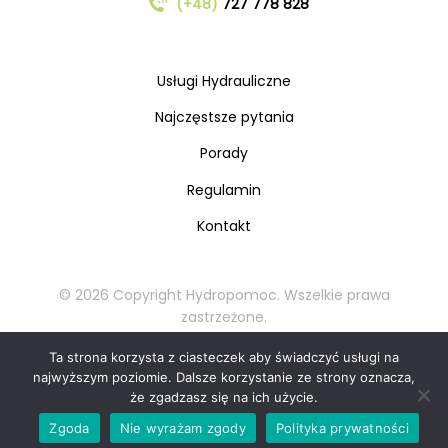
(+48)
727 778 828
Usługi Hydrauliczne
Najczęstsze pytania
Porady
Regulamin
Kontakt
© 2026 Copyright Hydropomoc. Wszelkie prawa
zastrzeżone.
Kopiowanie oraz rozpowszechnianie materiałów
Ta strona korzysta z ciasteczek aby świadczyć usługi na
zabronione.
najwyższym poziomie. Dalsze korzystanie ze strony oznacza,
że zgadzasz się na ich użycie.
Zadzwoń teraz: 727 778 828
📞
Zgoda
Nie wyrażam zgody
Polityka prywatności
Bezpłatna wycena w 30 sekund!