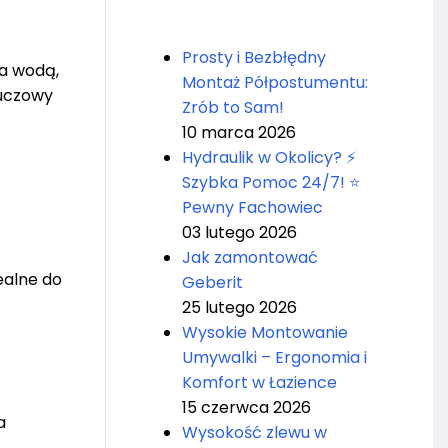
Prosty i Bezbłędny
na wodą,
Montaż Półpostumentu:
luczowy
Zrób to Sam!
10 marca 2026
Hydraulik w Okolicy? ⚡
Szybka Pomoc 24/7! ⭐
Pewny Fachowiec
03 lutego 2026
Jak zamontować
ealne do
Geberit
25 lutego 2026
Wysokie Montowanie
Umywalki – Ergonomia i
Komfort w Łazience
15 czerwca 2026
a
Wysokość zlewu w