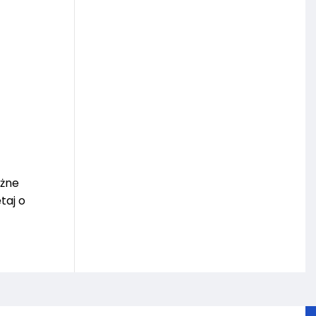
óżne
taj o