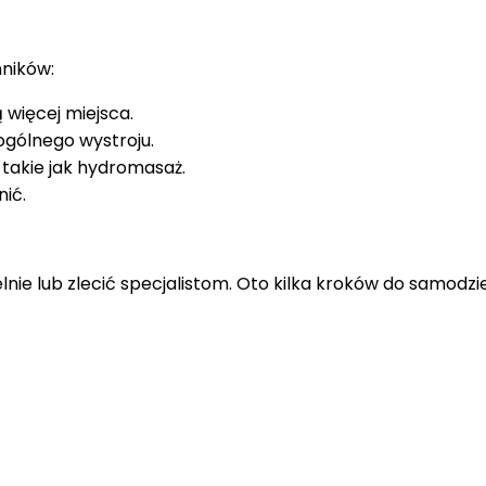
nników:
 więcej miejsca.
gólnego wystroju.
takie jak hydromasaż.
ić.
e lub zlecić specjalistom. Oto kilka kroków do samodzi