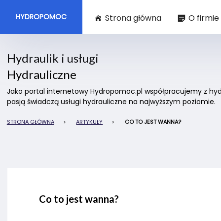
HYDROPOMOC
Strona główna
O firmie
Hydraulik i usługi
Hydrauliczne
Jako portal internetowy Hydropomoc.pl współpracujemy z hydra
pasją świadczą usługi hydrauliczne na najwyższym poziomie.
STRONA GŁÓWNA
>
ARTYKUŁY
>
CO TO JEST WANNA?
Co to jest wanna?