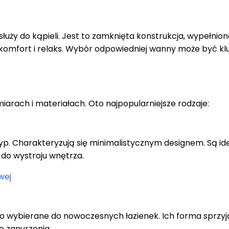
łuży do kąpieli. Jest to zamknięta konstrukcja, wypełnio
komfort i relaks. Wybór odpowiedniej wanny może być k
arach i materiałach. Oto najpopularniejsze rodzaje:
yp. Charakteryzują się minimalistycznym designem. Są id
do wystroju wnętrza.
wej
o wybierane do nowoczesnych łazienek. Ich forma sprzyj
o zanurzenia.