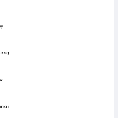
ny
te są
 w
ia i