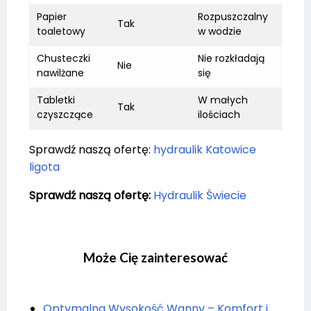
Papier
Rozpuszczalny
Tak
toaletowy
w wodzie
Chusteczki
Nie rozkładają
Nie
nawilżane
się
Tabletki
W małych
Tak
czyszczące
ilościach
Sprawdź naszą ofertę:
hydraulik Katowice
ligota
Sprawdź naszą ofertę:
Hydraulik Świecie
Może Cię zainteresować
Optymalna Wysokość Wanny – Komfort i