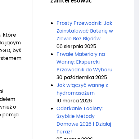
zainteresować
Prosty Przewodnik: Jak
Zainstalować Baterię w
, które
Zlewie Bez Błędów
tkującym
06 sierpnia 2025
 AGD, byś
Trwałe Materiały na
 systemem
Wannę: Ekspercki
Przewodnik do Wyboru
30 października 2025
Jak włączyć wannę z
ał
hydromasażem
odelem
10 marca 2026
wnież o
Odetkanie Toalety:
o pomija
Szybkie Metody
Domowe 2026 | Działaj
Teraz!