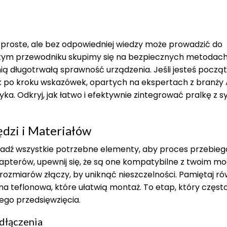
 proste, ale bez odpowiedniej wiedzy może prowadzić do
tym przewodniku skupimy się na bezpiecznych metodach
ą długotrwałą sprawność urządzenia. Jeśli jesteś począ
ok po kroku wskazówek, opartych na ekspertach z branży
ka. Odkryj, jak łatwo i efektywnie zintegrować pralkę z
dzi i Materiałów
adź wszystkie potrzebne elementy, aby proces przebieg
apterów, upewnij się, że są one kompatybilne z twoim m
 rozmiarów złączy, by uniknąć nieszczelności. Pamiętaj ró
ma teflonowa, które ułatwią montaż. To etap, który częst
łego przedsięwzięcia.
dłączenia