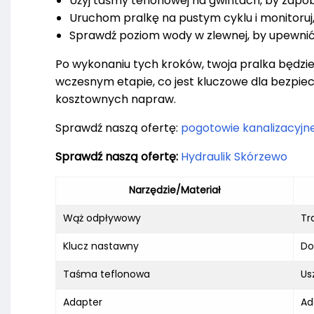
Użyj taśmy teflonowej na gwintach, by zapo
Uruchom pralkę na pustym cyklu i monitoruj, 
Sprawdź poziom wody w zlewnej, by upewnić s
Po wykonaniu tych kroków, twoja pralka będz
wczesnym etapie, co jest kluczowe dla bezpiec
kosztownych napraw.
Sprawdź naszą ofertę:
pogotowie kanalizacyjn
Sprawdź naszą ofertę:
Hydraulik Skórzewo
Narzędzie/Materiał
Wąż odpływowy
Tr
Klucz nastawny
Do
Taśma teflonowa
Us
Adapter
Ad