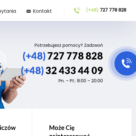
(+48)
727 778 828
pytania
Kontakt
Potrzebujesz pomocy? Zadzwoń
(+48)
727 778 828
(+48)
32 433 44 09
Pn. – Pt.: 8:00 – 20:00
wiczów
Może Cię