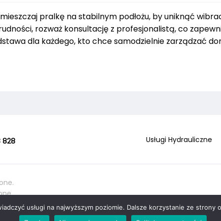
eszczaj pralkę na stabilnym podłożu, by uniknąć wibracj
dności, rozważ konsultację z profesjonalistą, co zapewni
dstawa dla każdego, kto chce samodzielnie zarządzać 
Usługi Hydrauliczne
 828
one.
one.
wiadczyć usługi na najwyższym poziomie. Dalsze korzystanie ze strony o