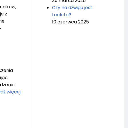
25 marca 2026
nników,
Czy na dźwigu jest
je z
toaleta?
ne
10 czerwca 2025
o
czenia
ając
dzenia.
dź więcej