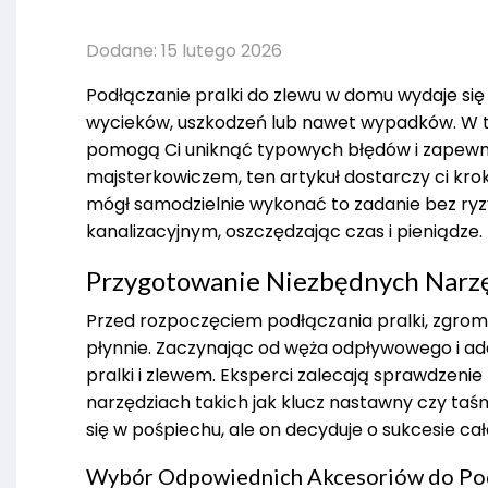
Dodane: 15 lutego 2026
Podłączanie pralki do zlewu w domu wydaje się
wycieków, uszkodzeń lub nawet wypadków. W 
pomogą Ci uniknąć typowych błędów i zapewni
majsterkowiczem, ten artykuł dostarczy ci kr
mógł samodzielnie wykonać to zadanie bez ryzy
kanalizacyjnym, oszczędzając czas i pieniądze.
Przygotowanie Niezbędnych Narzę
Przed rozpoczęciem podłączania pralki, zgrom
płynnie. Zaczynając od węża odpływowego i ad
pralki i zlewem. Eksperci zalecają sprawdzenie
narzędziach takich jak klucz nastawny czy taś
się w pośpiechu, ale on decyduje o sukcesie ca
Wybór Odpowiednich Akcesoriów do Po