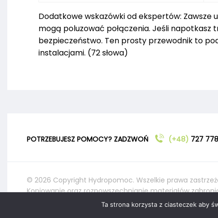
Dodatkowe wskazówki od ekspertów: Zawsze umi
mogą poluzować połączenia. Jeśli napotkasz tru
bezpieczeństwo. Ten prosty przewodnik to po
instalacjami. (72 słowa)
POTRZEBUJESZ POMOCY? ZADZWOŃ
(+48)
727 778
© 2026 Copyright Hydropomoc. Wszelkie prawa zastrzeż
Kopiowanie oraz rozpowszechnianie materiałów zabroni
Ta strona korzysta z ciasteczek aby ś