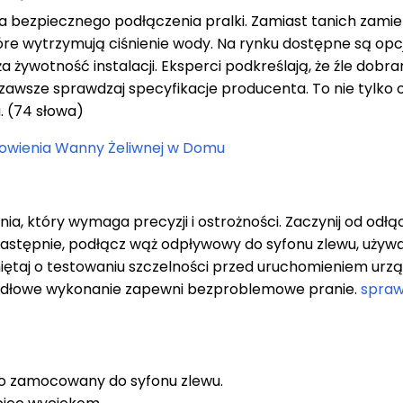
a bezpiecznego podłączenia pralki. Zamiast tanich zamie
tóre wytrzymują ciśnienie wody. Na rynku dostępne są opc
żywotność instalacji. Eksperci podkreślają, że źle dobra
wsze sprawdzaj specyfikacje producenta. To nie tylko 
. (74 słowa)
nowienia Wanny Żeliwnej w Domu
, który wymaga precyzji i ostrożności. Zaczynij od odłą
 Następnie, podłącz wąż odpływowy do syfonu zlewu, używ
ętaj o testowaniu szczelności przed uruchomieniem urzą
awidłowe wykonanie zapewni bezproblemowe pranie.
spraw
wo zamocowany do syfonu zlewu.