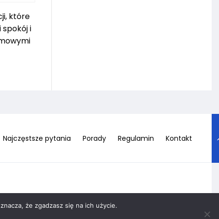
i, które
 spokój i
domowymi
Najczęstsze pytania
Porady
Regulamin
Kontakt
znacza, że zgadzasz się na ich użycie.